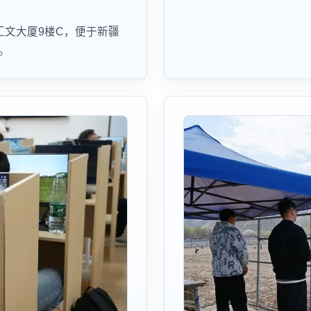
汇文大厦9楼C，便于新疆
。