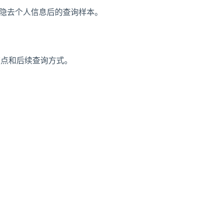
是隐去个人信息后的查询样本。
节点和后续查询方式。