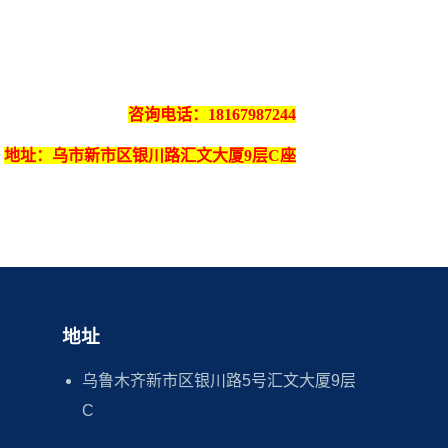
咨询电话：18167987244
地址：
乌市新市区银川路汇文大厦9层C座
地址
乌鲁木齐新市区银川路5号汇文大厦9层
C