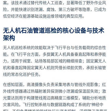
案。该技术通过替代传统人工巡查，显著降低了野外作业风
险，并能快速识别泄漏、腐蚀、第三方破坏等隐患，已成为
低空经济在能源基础设施运维领域的典型应用。
无人机石油管道巡检的核心设备与技术
架构
无人机巡检系统的效能取决于飞行平台与任务载荷的综合性
能。在飞行平台方面，多旋翼无人机具备垂直起降和悬停能
力，适用于阀室、站场等局部区域的精细排查；固定翼无人
机和垂直起降固定翼无人机则凭借长续航优势，承担长输管
线的常态化巡护任务。
在感知层面，高清摄像头负责采集地表与管线外观影像；红
外线传感器通过热辐射差异探测微小泄漏或保温层失效；激
光雷达则用于构建管线周边高精度三维模型，辅助分析地质
灾害风险。飞行控制系统与数据链路构成了系统的“神经中