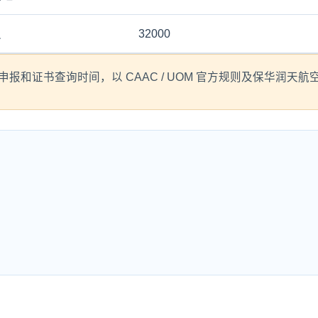
员
32000
和证书查询时间，以 CAAC / UOM 官方规则及保华润天